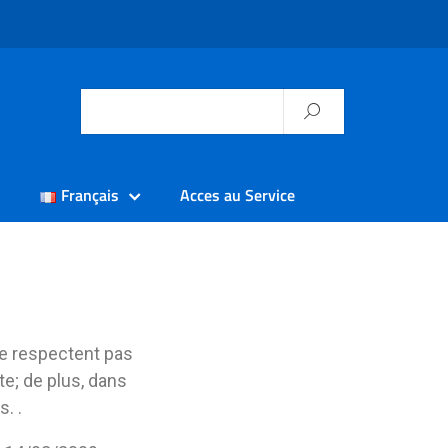
Français
Acces au Service
ne respectent pas
e; de plus, dans
. .