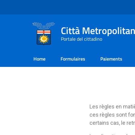
Città Metropolitan
Portale del cittadino
Home
Formulaires
Paiements
Les règles en mati
ces règles sont fo
certains cas, le re