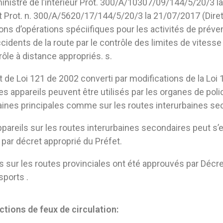
ministre de l’intérieur Prot. 300/A/10307/09/144/5/20/3 
et Prot. n. 300/A/5620/17/144/5/20/3 la 21/07/2017 (Dirett
ions d’opérations spéciifiques pour les activités de préve
dents de la route par le contrôle des limites de vitess
rôle à distance appropriés. s.
et de Loi 121 de 2002 converti par modifications de la Loi 
es appareils peuvent être utilisés par les organes de poli
baines principales comme sur les routes interurbaines se
appareils sur les routes interurbaines secondaires peut s’
par décret approprié du Préfet.
s sur les routes provinciales ont été approuvés par Décre
sports .
ctions de feux de circulation: