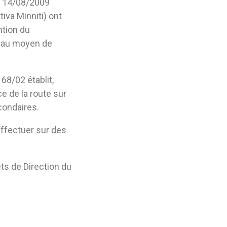
la 14/08/2009
iva Minniti) ont
ntion du
e au moyen de
168/02 établit,
ce de la route sur
condaires.
effectuer sur des
ts de Direction du