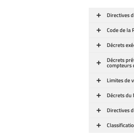
Directives d
Code de la 
Décrets exé
Décrets préf
compteurs d
Limites de
Décrets du M
Directives d
Classificat