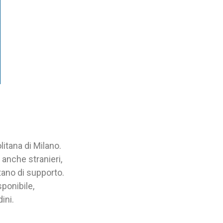
itana di Milano.
, anche stranieri,
tano di supporto.
ponibile,
ini.