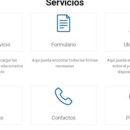
Servicios
vicio
Formulario
Ub
cargar las
Aquí puede encontrar todas las formas
Aquí puede en
 relacionados
necesarias
sobre el p
ión
disposi
to
Contactos
P