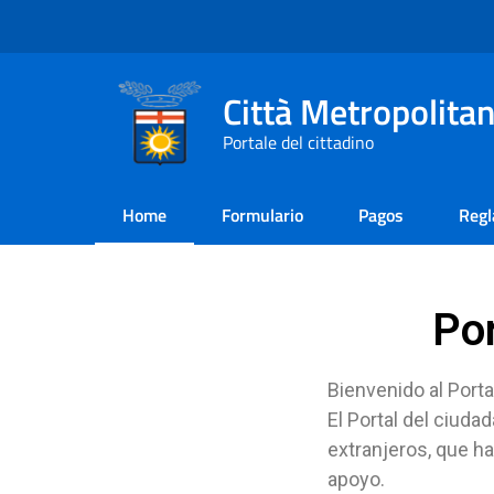
Città Metropolitan
Portale del cittadino
Home
Formulario
Pagos
Reg
Po
Bienvenido al Port
El Portal del ciuda
extranjeros, que h
apoyo.